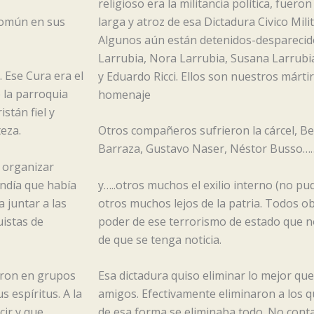
religioso era la militancia política, fuer
común en sus
larga y atroz de esa Dictadura Civico Mili
Algunos aún están detenidos-desparecidos
Larrubia, Nora Larrubia, Susana Larrubia,
. Ese Cura era el
y Eduardo Ricci. Ellos son nuestros mártir
 la parroquia
homenaje
stán fiel y
eza.
Otros compañeros sufrieron la cárcel, Be
Barraza, Gustavo Naser, Néstor Busso…
, organizar
ndía que había
y…..otros muchos el exilio interno (no pud
 juntar a las
otros muchos lejos de la patria. Todos o
uistas de
poder de ese terrorismo de estado que n
de que se tenga noticia.
taron en grupos
Esa dictadura quiso eliminar lo mejor qu
 espíritus. A la
amigos. Efectivamente eliminaron a los 
ir y que
de esa forma se eliminaba todo. No cont