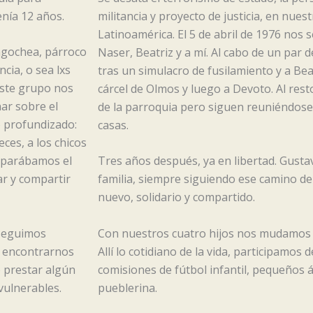
enía 12 años.
militancia y proyecto de justicia, en nuest
Latinoamérica. El 5 de abril de 1976 nos
ngochea, párroco
Naser, Beatriz y a mí. Al cabo de un par 
cia, o sea lxs
tras un simulacro de fusilamiento y a Beat
este grupo nos
cárcel de Olmos y luego a Devoto. Al res
ar sobre el
de la parroquia pero siguen reuniéndos
 profundizado:
casas.
ces, a los chicos
preparábamos el
Tres años después, ya en libertad. Gust
ar y compartir
familia, siempre siguiendo ese camino d
nuevo, solidario y compartido.
 seguimos
Con nuestros cuatro hijos nos mudamos a
e encontrarnos
Allí lo cotidiano de la vida, participamos
o prestar algún
comisiones de fútbol infantil, pequeños 
 vulnerables.
pueblerina.