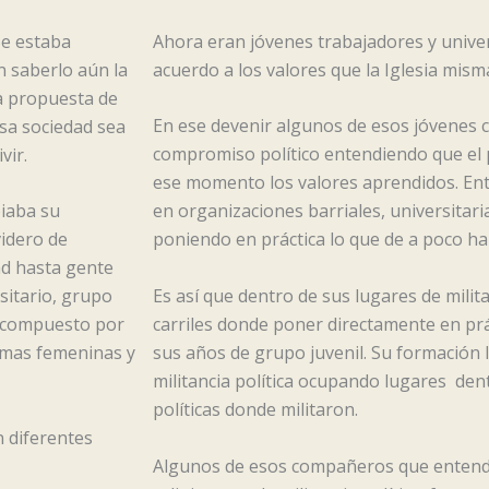
Se estaba
Ahora eran jóvenes trabajadores y unive
 saberlo aún la
acuerdo a los valores que la Iglesia mis
a propuesta de
En ese devenir algunos de esos jóvenes
esa sociedad sea
compromiso político entendiendo que el
vir.
ese momento los valores aprendidos. Ent
biaba su
en organizaciones barriales, universitari
videro de
poniendo en práctica lo que de a poco h
ad hasta gente
Es así que dentro de sus lugares de milit
sitario, grupo
carriles donde poner directamente en pr
t compuesto por
sus años de grupo juvenil. Su formación l
amas femeninas y
militancia política ocupando lugares den
políticas donde militaron.
 diferentes
Algunos de esos compañeros que entend