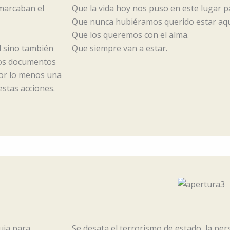
 marcaban el
Que la vida hoy nos puso en este lugar p
Que nunca hubiéramos querido estar aquí
Que los queremos con el alma.
d sino también
Que siempre van a estar.
Los documentos
 por lo menos una
estas acciones.
quia para
Se desata el terrorismo de estado, la per