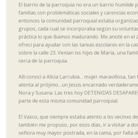
El barrio de la parroquia no era un barrio humilde 
fami!ias con problemáticas sociales y carencias eco
entonces la comunidad parroquial estaba organizad
grupos, cada cual se incorporaba según su volunt
práctica lo que íbamos madurando. Me anoté en el á
ofrecí para ayudar con las tareas escolares en la cas
sobre la calle 23. Venían lxs hijxs de María, una fami
cerca de la parroquia.
Allí conocí a Alicia Larrubia… mujer maravillosa, tan
atenta al prójimo…un Jesús encarnado verdaderam
Nora y Susana. Las tres hoy DETENIDAS DESAPARE
parte de esta misma comunidad parroquial.
El Vasco, que siempre estaba atento a lxs vecinxs de
también me propuso, por esos días, ir a visitar a d
señora muy mayor postrada, en la cama, por falta de