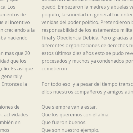
ca. Los
quedó. Empezaron la madres y abuelas val
ocumentos de
poquito, la sociedad en general fue ente
e el incentivo
venidas del poder político. Pretendieron
n creciendo a la
responsabilidad de los estamentos milita
aba naciendo.
Final y Obediencia Debida. Pero gracias a l
diferentes organizaciones de derechos h
an mas que 20
estos últimos diez años esto se pudo rev
idad que los
procesados y muchos ya condenados por
elio. Es así que
cometieron
n general y
 Entonces la
Por todo eso, y a pesar del tiempo trans
ellos nuestros compañeros y amigos aún
niones de
Que siempre van a estar.
, actividades
Que los queremos con el alma.
también en
Que fueron buenos.
bamos
Que son nuestro ejemplo.