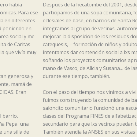
pero había
Después de la hecatombe del 2001, desde
nómicas. Para ese
participamos de una sopa comunitaria, 
a en diferentes
eclesiales de base, en barrios de Santa 
ad poniendo en
integramos al grupo de vecinxs autocon
rea social y me
mejorar la disposición de los residuos do
ita de Caritas
catequesis, – formación de niños y adulto
lia que vivía muy
intentamos dar contención social a lxs m
soñando los proyectos comunitarios apr
mano de Vasco, de Alicia y Susana… de la
 tan generosa y
durante ese tiempo, también.
ente, mamá de
CIDAS. Eran
Con el paso del tiempo nos vinimos a viv
fuimos construyendo la comunidad de ba
saloncito comunitario funcionó una escu
l barrio,
clases del Programa FINES de alfabetizac
oña Pepa, una
secundario para que lxs vecinxs puedan t
 una silla de
También atendía la ANSES en sus visitas