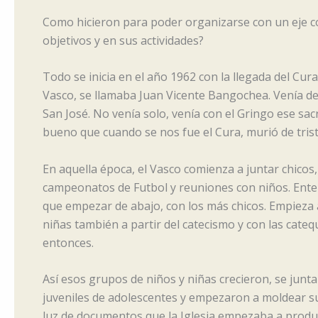
Como hicieron para poder organizarse con un eje 
objetivos y en sus actividades?
Todo se inicia en el año 1962 con la llegada del Cura
Vasco, se llamaba Juan Vicente Bangochea. Venía de
San José. No venía solo, venía con el Gringo ese sacri
bueno que cuando se nos fue el Cura, murió de trist
En aquella época, el Vasco comienza a juntar chicos
campeonatos de Futbol y reuniones con niños. Ente
que empezar de abajo, con los más chicos. Empieza a
niñas también a partir del catecismo y con las cateq
entonces.
Así esos grupos de niños y niñas crecieron, se jun
juveniles de adolescentes y empezaron a moldear sus
luz de documentos que la Iglesia empezaba a produc