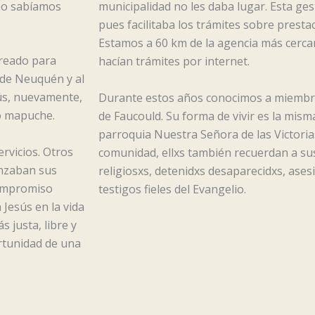
 no sabíamos
municipalidad no les daba lugar. Esta ge
pues facilitaba los trámites sobre prestac
Estamos a 60 km de la agencia más cerca
creado para
hacían trámites por internet.
de Neuquén y al
sús, nuevamente,
Durante estos años conocimos a miembrx
lo mapuche.
de Faucould. Su forma de vivir es la mis
parroquia Nuestra Señora de las Victoria
rvicios. Otros
comunidad, ellxs también recuerdan a sus 
enzaban sus
religiosxs, detenidxs desaparecidxs, ase
compromiso
testigos fieles del Evangelio.
a Jesús en la vida
 justa, libre y
rtunidad de una